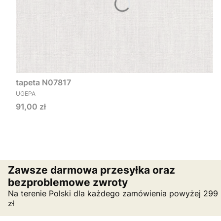
tapeta N07817
PRODUCENT
UGEPA
Cena
91,00 zł
Zawsze darmowa przesyłka oraz
bezproblemowe zwroty
Na terenie Polski dla każdego zamówienia powyżej 299
zł